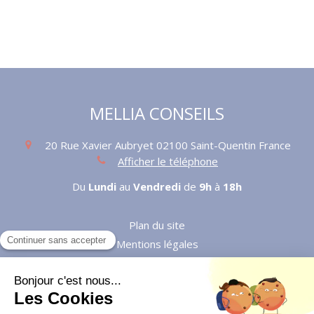
MELLIA CONSEILS
20 Rue Xavier Aubryet
02100
Saint-Quentin
France
Afficher le téléphone
Du
Lundi
au
Vendredi
de
9h
à
18h
Plan du site
Mentions légales
©2024 MELLIA CONSEILS - Développement personnel,
coaching et formation en entreprise (management,
communication, commerce)